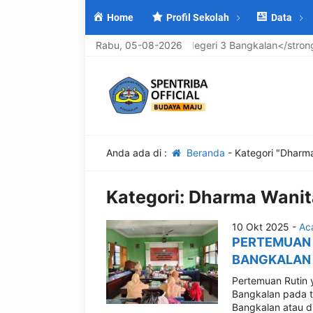
Home
Profil Sekolah
Data
elamat Datang di <strong>UPTD SMP Negeri 3 Bangkalan</strong>,
Rabu, 05-08-2026
Anda ada di :
Beranda
-
Kategori "Dharm
Kategori:
Dharma Wanit
10 Okt 2025 -
Ac
PERTEMUAN 
BANGKALAN
Pertemuan Rutin 
Bangkalan pada t
Bangkalan atau d