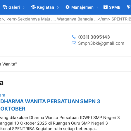
Galeri
Kegiatan
Manajemen
SPMB
 <em>Sekolahnya Maju .... Warganya Bahagia ...</em> SPENTRIBA
(031) 3095143
Smpn3bkl@gmail.com
a Wanita"
a
ara
DHARMA WANITA PERSATUAN SMPN 3
 OKTOBER
yang dilakukan Dharma Wanita Persatuan (DWP) SMP Negeri 3
anggal 10 Oktober 2025 di Ruangan Guru SMP Negeri 3
ikenal SPENTRIBA Kegiatan rutin setiap beberapa..