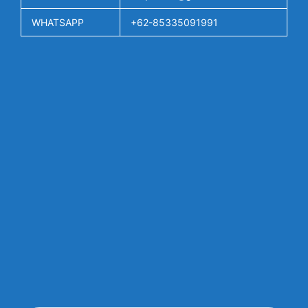
WHATSAPP
+62-85335091991