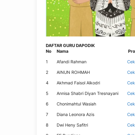
DAFTAR GURU DAPODIK
No
Nama
Pro
1
Afandi Rahman
Cek
2
AINUN ROHMAH
Cek
4
Akhmad Faisol Alkodri
Cek
5
Annisa Shabri Diyan Tresnayani
Cek
6
Chonimahtul Wasiah
Cek
7
Diana Leonora Azis
Cek
8
Dwi Heny Safitri
Cek