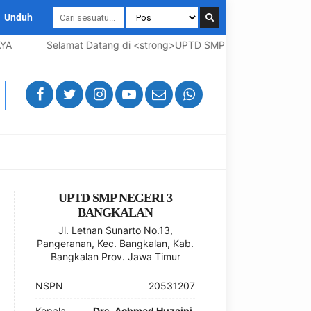
Unduh
Selamat Datang di <strong>UPTD SMP Negeri 3 Bangkalan</stron
UPTD SMP NEGERI 3
BANGKALAN
Jl. Letnan Sunarto No.13,
Pangeranan, Kec. Bangkalan, Kab.
Bangkalan Prov. Jawa Timur
NSPN
20531207
Kepala
Drs. Achmad Huzaini,