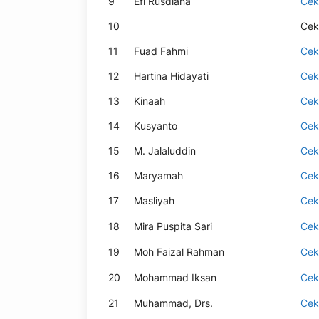
9
Efi Rusdiana
Cek
10
Cek
11
Fuad Fahmi
Cek
12
Hartina Hidayati
Cek
13
Kinaah
Cek
14
Kusyanto
Cek
15
M. Jalaluddin
Cek
16
Maryamah
Cek
17
Masliyah
Cek
18
Mira Puspita Sari
Cek
19
Moh Faizal Rahman
Cek
20
Mohammad Iksan
Cek
21
Muhammad, Drs.
Cek