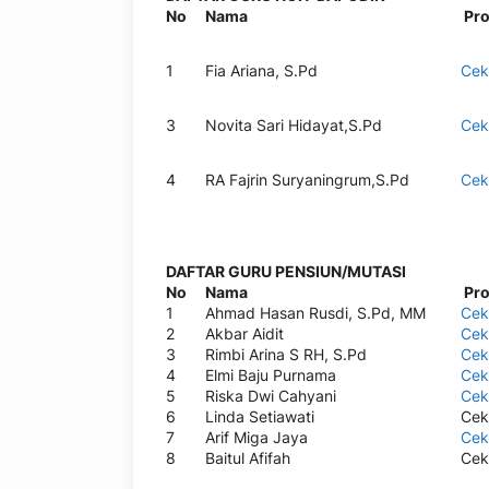
No
Nama
Pro
1
Fia Ariana, S.Pd
Cek
3
Novita Sari Hidayat,S.Pd
Cek
4
RA Fajrin Suryaningrum,S.Pd
Cek
DAFTAR GURU PENSIUN/MUTASI
No
Nama
Pro
1
Ahmad Hasan Rusdi, S.Pd, MM
Cek
2
Akbar Aidit
Cek
3
Rimbi Arina S RH, S.Pd
Cek
4
Elmi Baju Purnama
Cek
5
Riska Dwi Cahyani
Cek
6
Linda Setiawati
Cek
7
Arif Miga Jaya
Cek
8
Baitul Afifah
Cek