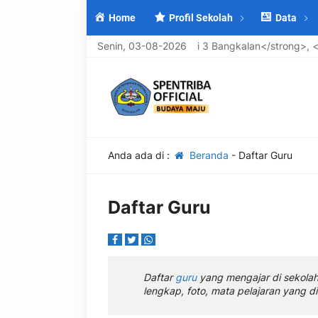
Home
Profil Sekolah
Data
ang di <strong>UPTD SMP Negeri 3 Bangkalan</strong>, <em>Sekol
Senin, 03-08-2026
Anda ada di :
Beranda
-
Daftar Guru
Daftar Guru
Daftar
guru
yang mengajar di sekola
lengkap, foto, mata pelajaran yang di