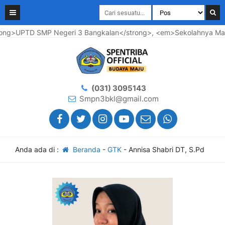
ng>UPTD SMP Negeri 3 Bangkalan</strong>, <em>Sekolahnya Maju 
(031) 3095143
Smpn3bkl@gmail.com
Anda ada di :
Beranda
-
GTK
-
Annisa Shabri DT, S.Pd