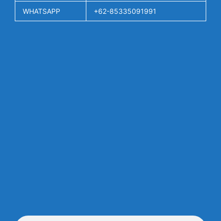
WHATSAPP
+62-85335091991