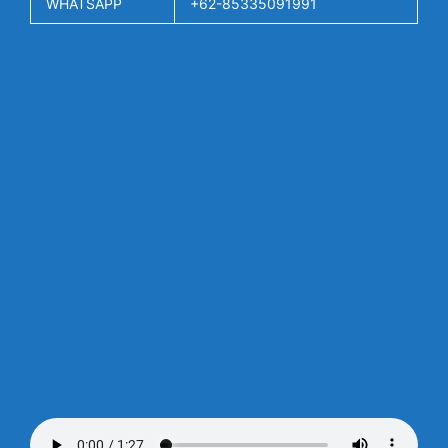
WHATSAPP
+62-85335091991