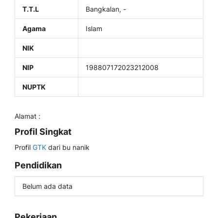
T.T.L
Bangkalan, -
Agama
Islam
NIK
NIP
198807172023212008
NUPTK
Alamat :
Profil Singkat
Profil
GTK
dari bu nanik
Pendidikan
Belum ada data
Pekerjaan