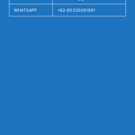
WHATSAPP
+62-85335091991