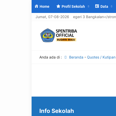
Home
Profil Sekolah
Data
Selamat Datang di <strong>UPTD SMP Negeri 3 Bangkalan</strong>
Jumat, 07-08-2026
Anda ada di :
Beranda
-
Quotes / Kutipan
Info Sekolah