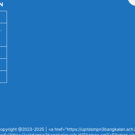
N
.
opyright @2023-2025 | <a href="https://uptdsmpn3bangkalan.sch.id
ref="https://uptdsmpn3bangkalan.sch.id/Sitemap.xml">Sitemap</