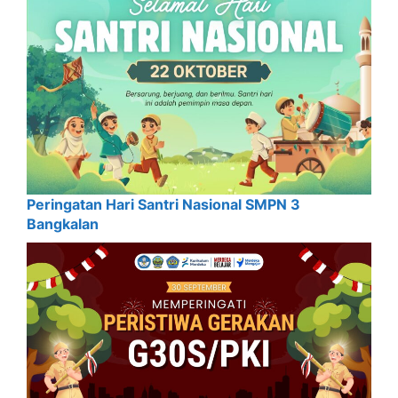
Peringatan Hari Santri Nasional SMPN 3
Bangkalan