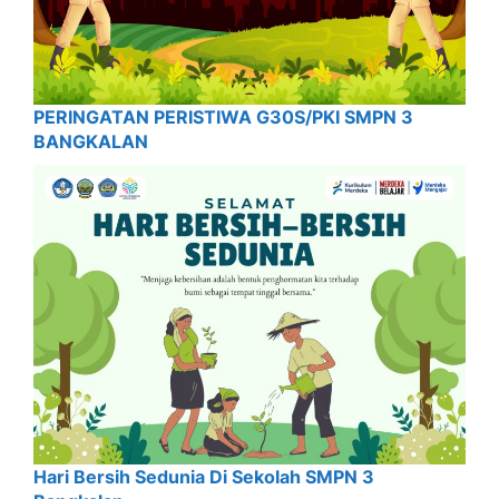
PERINGATAN PERISTIWA G30S/PKI SMPN 3
BANGKALAN
Hari Bersih Sedunia Di Sekolah SMPN 3