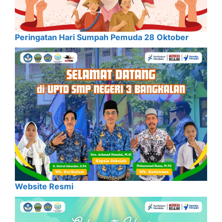
Peringatan Hari Sumpah Pemuda 28 Oktober
Website Resmi