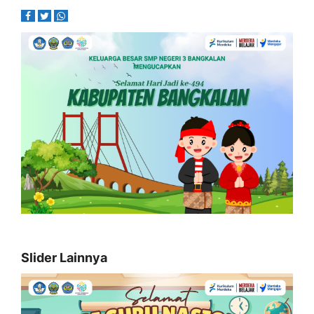
Slider Lainnya