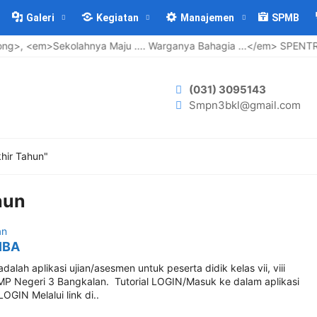
Galeri
Kegiatan
Manajemen
SPMB
>, <em>Sekolahnya Maju .... Warganya Bahagia ...</em> SPENTRIB
(031) 3095143
Smpn3bkl@gmail.com
hir Tahun"
hun
an
IBA
lah aplikasi ujian/asesmen untuk peserta didik kelas vii, viii
MP Negeri 3 Bangkalan. Tutorial LOGIN/Masuk ke dalam aplikasi
GIN Melalui link di..