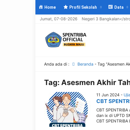
Home
Profil Sekolah
Data
Selamat Datang di <strong>UPTD SMP Negeri 3 Bangkalan</strong
Jumat, 07-08-2026
Anda ada di :
Beranda
-
Tag "Asesmen Ak
Tag:
Asesmen Akhir Ta
11 Jun 2024 -
Uji
CBT SPENTR
CBT SPENTRIBA ada
dan ix di UPTD S
CBT SPENTRIBA LO