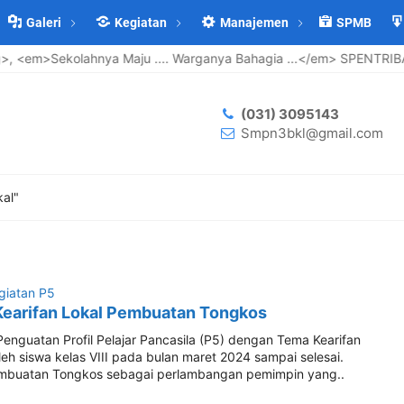
Galeri
Kegiatan
Manajemen
SPMB
<em>Sekolahnya Maju .... Warganya Bahagia ...</em> SPENTRIBA 
(031) 3095143
Smpn3bkl@gmail.com
kal"
giatan P5
Kearifan Lokal Pembuatan Tongkos
enguatan Profil Pelajar Pancasila (P5) dengan Tema Kearifan
leh siswa kelas VIII pada bulan maret 2024 sampai selesai.
mbuatan Tongkos sebagai perlambangan pemimpin yang..