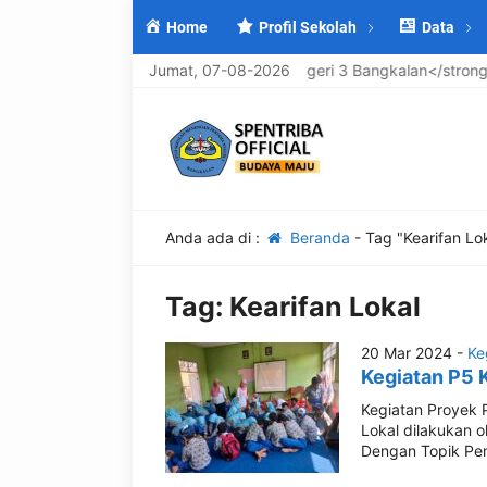
Home
Profil Sekolah
Data
lamat Datang di <strong>UPTD SMP Negeri 3 Bangkalan</strong>, 
Jumat, 07-08-2026
Anda ada di :
Beranda
-
Tag "Kearifan Lo
Tag:
Kearifan Lokal
20 Mar 2024 -
Ke
Kegiatan P5 
Kegiatan Proyek P
Lokal dilakukan o
Dengan Topik Pe