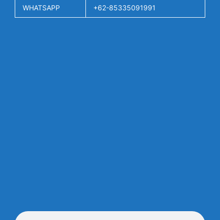
WHATSAPP
+62-85335091991