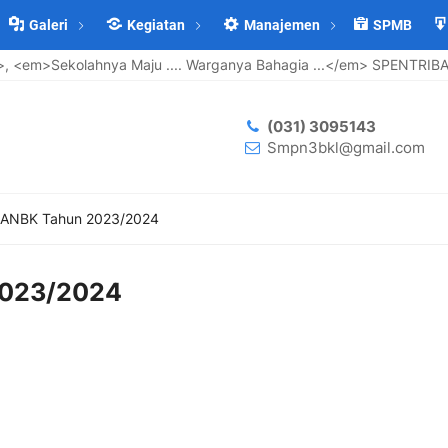
Galeri
Kegiatan
Manajemen
SPMB
<em>Sekolahnya Maju .... Warganya Bahagia ...</em> SPENTRIBA J
(031) 3095143
Smpn3bkl@gmail.com
 ANBK Tahun 2023/2024
2023/2024