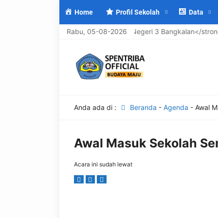
Home
Profil Sekolah
Data
elamat Datang di <strong>UPTD SMP Negeri 3 Bangkalan</strong>,
Rabu, 05-08-2026
Anda ada di :
Beranda
-
Agenda
-
Awal M
Awal Masuk Sekolah S
Acara ini sudah lewat