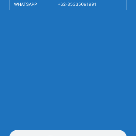
WHATSAPP
+62-85335091991