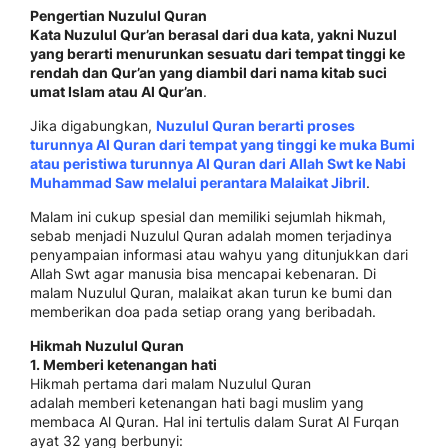
Pengertian Nuzulul Quran
Kata Nuzulul Qur’an berasal dari dua kata, yakni Nuzul
yang berarti menurunkan sesuatu dari tempat tinggi ke
rendah dan Qur’an yang diambil dari nama kitab suci
umat Islam atau Al Qur’an
.
Jika digabungkan,
Nuzulul Quran berarti proses
turunnya Al Quran dari tempat yang tinggi ke muka Bumi
atau peristiwa turunnya Al Quran dari Allah Swt ke Nabi
Muhammad Saw melalui perantara Malaikat Jibril
.
Malam ini cukup spesial dan memiliki sejumlah hikmah,
sebab menjadi Nuzulul Quran adalah momen terjadinya
penyampaian informasi atau wahyu yang ditunjukkan dari
Allah Swt agar manusia bisa mencapai kebenaran. Di
malam Nuzulul Quran, malaikat akan turun ke bumi dan
memberikan doa pada setiap orang yang beribadah.
Hikmah Nuzulul Quran
1. Memberi ketenangan hati
Hikmah pertama dari malam Nuzulul Quran
adalah memberi ketenangan hati bagi muslim yang
membaca Al Quran. Hal ini tertulis dalam Surat Al Furqan
ayat 32 yang berbunyi: