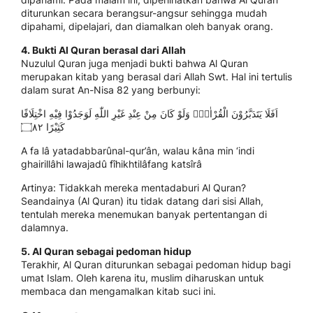
diturunkan secara berangsur-angsur sehingga mudah
dipahami, dipelajari, dan diamalkan oleh banyak orang.
4. Bukti Al Quran berasal dari Allah
Nuzulul Quran juga menjadi bukti bahwa Al Quran
merupakan kitab yang berasal dari Allah Swt. Hal ini tertulis
dalam surat An-Nisa 82 yang berbunyi:
اَفَلَا يَتَدَبَّرُوْنَ الْقُرْاٰنَۗ وَلَوْ كَانَ مِنْ عِنْدِ غَيْرِ اللّٰهِ لَوَجَدُوْا فِيْهِ اخْتِلَافًا
كَثِيْرًا ۝٨٢
A fa lâ yatadabbarûnal-qur’ân, walau kâna min ‘indi
ghairillâhi lawajadû fîhikhtilâfang katsîrâ
Artinya: Tidakkah mereka mentadaburi Al Quran?
Seandainya (Al Quran) itu tidak datang dari sisi Allah,
tentulah mereka menemukan banyak pertentangan di
dalamnya.
5. Al Quran sebagai pedoman hidup
Terakhir, Al Quran diturunkan sebagai pedoman hidup bagi
umat Islam. Oleh karena itu, muslim diharuskan untuk
membaca dan mengamalkan kitab suci ini.