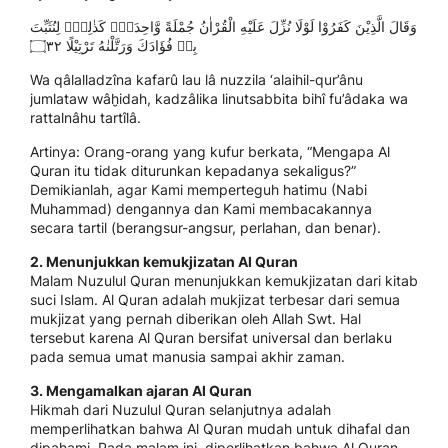
وَقَالَ الَّذِيْنَ كَفَرُوْا لَوْلَا نُزِّلَ عَلَيْهِ الْقُرْاٰنُ جُمْلَةً وَّاحِدَةًۛ كَذٰلِكَۛ لِنُثَبِّتَ
بِهٖ فُؤَادَكَ وَرَتَّلْنٰهُ تَرْتِيْلًا ۝٣٢
Wa qâlalladzîna kafarû lau lâ nuzzila ‘alaihil-qur’ânu
jumlataw wâḫidah, kadzâlika linutsabbita bihî fu’âdaka wa
rattalnâhu tartîlâ.
Artinya: Orang-orang yang kufur berkata, “Mengapa Al
Quran itu tidak diturunkan kepadanya sekaligus?”
Demikianlah, agar Kami memperteguh hatimu (Nabi
Muhammad) dengannya dan Kami membacakannya
secara tartil (berangsur-angsur, perlahan, dan benar).
2. Menunjukkan kemukjizatan Al Quran
Malam Nuzulul Quran menunjukkan kemukjizatan dari kitab
suci Islam. Al Quran adalah mukjizat terbesar dari semua
mukjizat yang pernah diberikan oleh Allah Swt. Hal
tersebut karena Al Quran bersifat universal dan berlaku
pada semua umat manusia sampai akhir zaman.
3. Mengamalkan ajaran Al Quran
Hikmah dari Nuzulul Quran selanjutnya adalah
memperlihatkan bahwa Al Quran mudah untuk dihafal dan
dipahami. Pada malam ini, diperlihatkan bahwa Al Quran