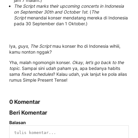
jam 7 malam.)
The Script marks their upcoming concerts in Indonesia
on September 30th and October 1st
. (
The
Script
menandai konser mendatang mereka di Indonesia
pada 30 September dan 1 Oktober.)
Iya,
guys
,
The Script
mau konser lho di Indonesia wihiii,
kamu nonton nggak?
Yha, malah ngomongin konser.
Okay, let’s go back to the
topic
. Sampai sini udah paham ya, apa bedanya habits
sama
fixed schedules
? Kalau udah, yuk lanjut ke pola alias
rumus Simple Present Tense!
0 Komentar
Beri Komentar
Balasan