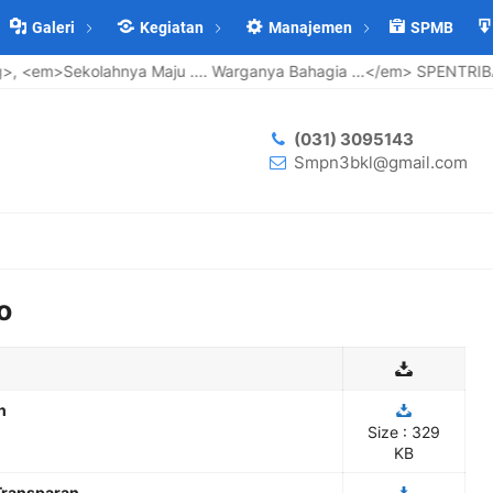
Galeri
Kegiatan
Manajemen
SPMB
<em>Sekolahnya Maju .... Warganya Bahagia ...</em> SPENTRIBA 
(031) 3095143
Smpn3bkl@gmail.com
o
n
Size : 329
KB
Transparan