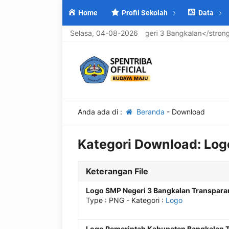
Home
Profil Sekolah
Data
lamat Datang di <strong>UPTD SMP Negeri 3 Bangkalan</strong>, 
Selasa, 04-08-2026
Anda ada di :
Beranda
-
Download
Kategori Download:
Log
Keterangan File
Logo SMP Negeri 3 Bangkalan Transpara
Type :
PNG
- Kategori :
Logo
Logo Pemerintah Kabupaten Bangkalan 