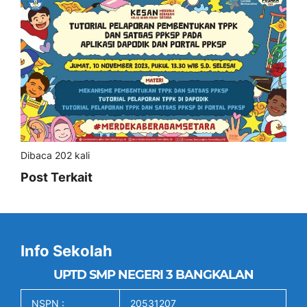
Dibaca 202 kali
Post Terkait
Info Sekolah
UPTD SMP NEGERI 3 BANGKALAN
NSPN :
20531207