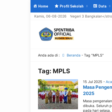
Home
Profil Sekolah
Data
Selamat Datang di <strong>UPTD SMP Negeri 3 Bangkalan</strong>
Kamis, 06-08-2026
Anda ada di :
Beranda
-
Tag "MPLS"
Tag:
MPLS
15 Jul 2025 -
Aca
Masa Pengen
2025
Masa pengenalan 
dibuka. Seluruh
pada hari selasa, 