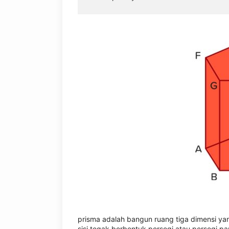
prisma adalah bangun ruang tiga dimensi yang
sisi tegak berbentuk persegi atau persegi p