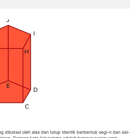
 dibatasi oleh alas dan tutup identik berbentuk segi-n dan sisi-
anjang. Dengan kata lain prisma adalah bangun ruang yang