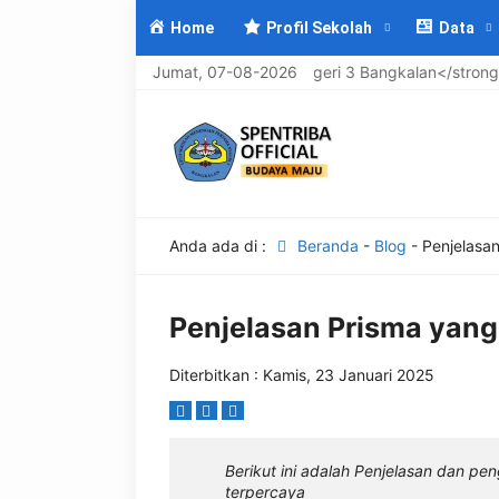
Home
Profil Sekolah
Data
mat Datang di <strong>UPTD SMP Negeri 3 Bangkalan</strong>, <e
Jumat, 07-08-2026
Anda ada di :
Beranda
-
Blog
-
Penjelasa
Penjelasan Prisma yan
Diterbitkan : Kamis, 23 Januari 2025
Berikut ini adalah Penjelasan dan p
terpercaya