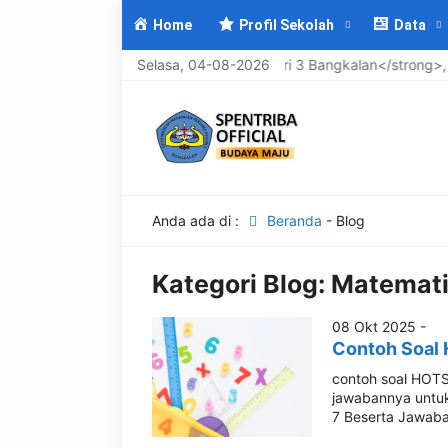
Home
Profil Sekolah
Data
t Datang di <strong>UPTD SMP Negeri 3 Bangkalan</strong>, <em>
Selasa, 04-08-2026
Anda ada di :
Beranda
-
Blog
Kategori Blog:
Matemat
08 Okt 2025 -
Contoh Soal 
contoh soal HOTS 
jawabannya untuk
7 Beserta Jawaban