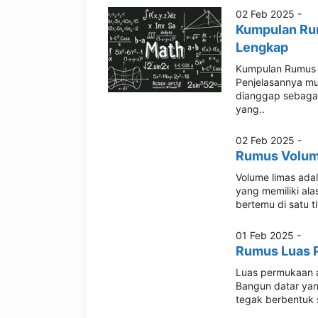
02 Feb 2025 -
Kumpulan Ru
Lengkap
Kumpulan Rumus 
Penjelasannya mu
dianggap sebagai
yang..
02 Feb 2025 -
Rumus Volum
Volume limas adal
yang memiliki ala
bertemu di satu t
01 Feb 2025 -
Rumus Luas 
Luas permukaan a
Bangun datar yang
tegak berbentuk s