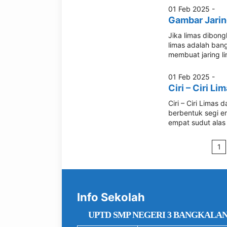
01 Feb 2025 -
Gambar Jarin
Jika limas dibongk
limas adalah ban
membuat jaring l
01 Feb 2025 -
Ciri – Ciri L
Ciri – Ciri Limas
berbentuk segi em
empat sudut alas 
1
Info Sekolah
UPTD SMP NEGERI 3 BANGKALA