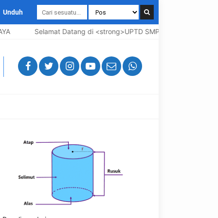
Unduh
Selamat Datang di <strong>UPTD SMP Negeri 3 Bangkalan</str