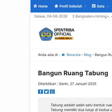
Home
Profil Sekolah
Data
Datang di <strong>UPTD SMP Negeri 3 Bangkalan</strong>, <em>Se
Selasa, 04-08-2026
Anda ada di :
Beranda
-
Blog
-
Bangun R
Bangun Ruang Tabung
Diterbitkan : Senin, 27 Januari 2025
Tabung adalah salah satu bentuk ruan
Tabung memiliki dua tutup di kedua