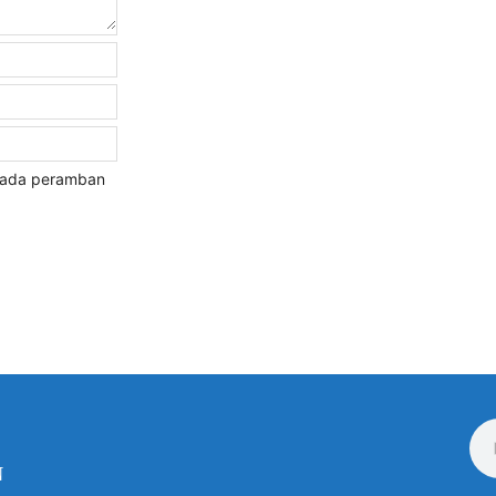
 pada peramban
N