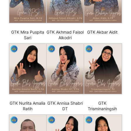
GTK Mira Puspita
GTK Akhmad Faisol
GTK Akbar Aidit
Sari
Alkodri
GTK Nurlita Amalia
GTK Annisa Shabri
GTK
Ratih
DT
Trisminaningsih