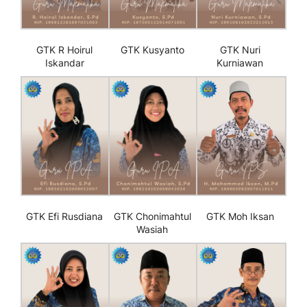
GTK R Hoirul
GTK Kusyanto
GTK Nuri
Iskandar
Kurniawan
GTK Efi Rusdiana
GTK Chonimahtul
GTK Moh Iksan
Wasiah