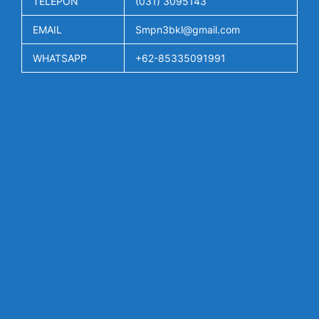
TELEPON
(031) 3095143
EMAIL
Smpn3bkl@gmail.com
WHATSAPP
+62-85335091991