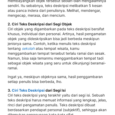
membayangkan objek tersebut seolah-olah mengalaminya
sendiri. Itu sebabnya, teks deskripsi melibatkan 5 kesan
atau panca indera dari penulisnya. Melihat, mendengar,
mengecap, merasa, dan mencium.
2. Ciri Teks Deskripsi dari Segi Objek
Ciri objek yang digambarkan pada teks deskripsi bersifat
khusus, individual dan personal. Artinya, hasil pengamatan
objek yang dideskripsikan bisa jadi berbeda meskipun
jenisnya sama. Contoh, ketika menulis teks deskripsi
tentang
sekolah
atau tempat wisata, kamu
menggambarkan tempat tersebut terlalu ramai dan sesak.
Namun, bisa saja temanmu menggambarkan tempat tadi
sebagai objek wisata yang seru untuk dikunjungi beramai-
ramai.
Ingat ya, meskipun objeknya sama, hasil penggambaran
setiap penulis bisa berbeda, lho.
3.
Ciri Teks Deskripsi
dari Segi Isi
Ciri teks deskripsi yang terakhir yaitu dari segi isi. Sebuah
teks deskripsi harus memuat informasi yang lengkap, jelas,
rinci dari pengamatan penulis. Teks deskripsi dibuat
berdasarkan pendapat personal (subjektif), sehingga akan
ditemukan penggunaan kata-kata sifat.