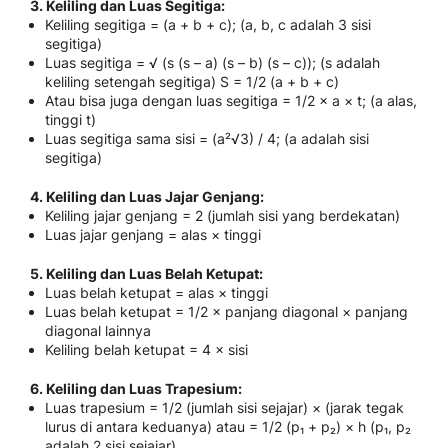
3. Keliling dan Luas Segitiga:
Keliling segitiga = (a + b + c); (a, b, c adalah 3 sisi
segitiga)
Luas segitiga = √ (s (s – a) (s – b) (s – c)); (s adalah
keliling setengah segitiga) S = 1/2 (a + b + c)
Atau bisa juga dengan luas segitiga = 1/2 × a × t; (a alas,
tinggi t)
Luas segitiga sama sisi = (a²√3) / 4; (a adalah sisi
segitiga)
4. Keliling dan Luas Jajar Genjang:
Keliling jajar genjang = 2 (jumlah sisi yang berdekatan)
Luas jajar genjang = alas × tinggi
5. Keliling dan Luas Belah Ketupat:
Luas belah ketupat = alas × tinggi
Luas belah ketupat = 1/2 × panjang diagonal × panjang
diagonal lainnya
Keliling belah ketupat = 4 × sisi
6. Keliling dan Luas Trapesium:
Luas trapesium = 1/2 (jumlah sisi sejajar) × (jarak tegak
lurus di antara keduanya) atau = 1/2 (p₁ + p₂) × h (p₁, p₂
adalah 2 sisi sejajar)