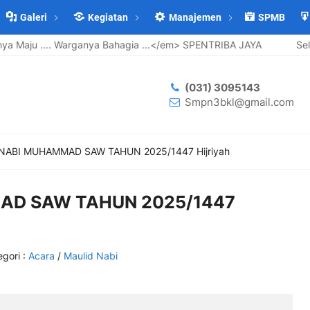
Galeri
Kegiatan
Manajemen
SPMB
Bahagia ...</em> SPENTRIBA JAYA
Selamat Datang di <stron
(031) 3095143
Smpn3bkl@gmail.com
NABI MUHAMMAD SAW TAHUN 2025/1447 Hijriyah
AD SAW TAHUN 2025/1447
egori :
Acara
/
Maulid Nabi