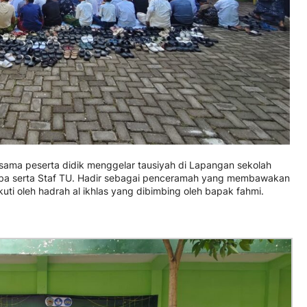
sama peserta didik menggelar tausiyah di Lapangan sekolah
iba serta Staf TU. Hadir sebagai penceramah yang membawakan
uti oleh hadrah al ikhlas yang dibimbing oleh bapak fahmi.