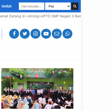
Unduh
g>UPTD SMP Negeri 3 Bangkalan</strong>, <em>Sekolahnya Maju ..