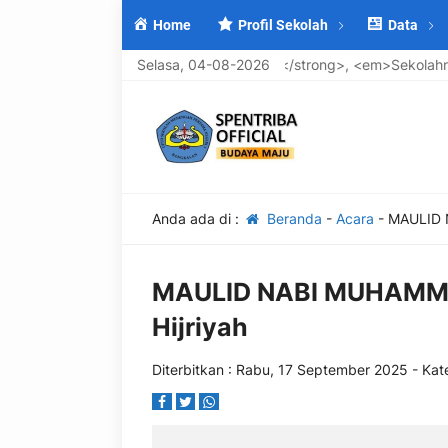
Home
Profil Sekolah
Data
geri 3 Bangkalan</strong>, <em>Sekolahnya Maju .... Warganya 
Selasa, 04-08-2026
Anda ada di :
Beranda
-
Acara
-
MAULID 
MAULID NABI MUHAMM
Hijriyah
Diterbitkan :
Rabu, 17 September 2025
- Kat