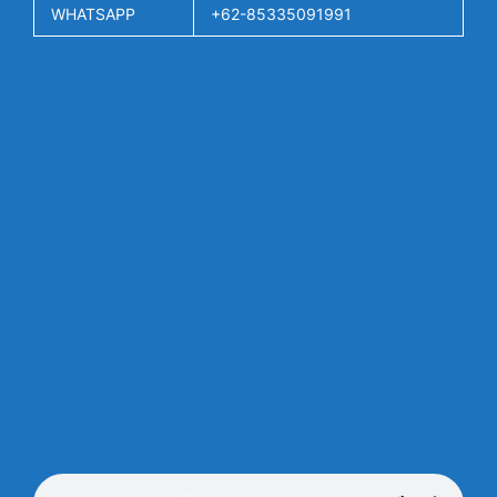
WHATSAPP
+62-85335091991