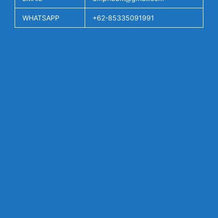
WHATSAPP
+62-85335091991