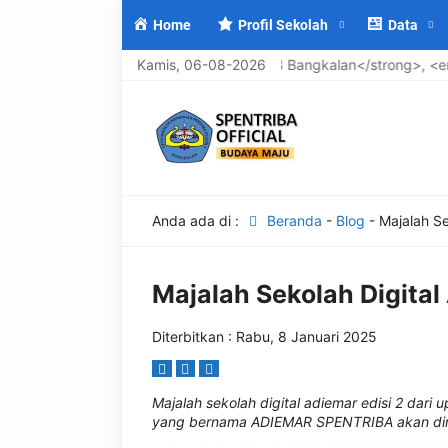
Home
Profil Sekolah
Data
ang di <strong>UPTD SMP Negeri 3 Bangkalan</strong>, <em>Seko
Kamis, 06-08-2026
Anda ada di :
Beranda
-
Blog
-
Majalah Se
Majalah Sekolah Digital
Diterbitkan : Rabu, 8 Januari 2025
Majalah sekolah digital adiemar edisi 2 dari 
yang bernama ADIEMAR SPENTRIBA akan diril