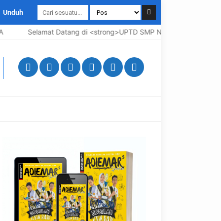
Unduh
Selamat Datang di <strong>UPTD SMP Negeri 3 Bangkalan</stron